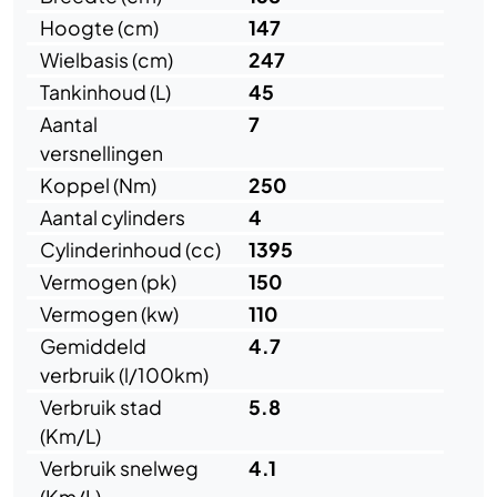
Hoogte (cm)
147
Wielbasis (cm)
247
Tankinhoud (L)
45
Aantal
7
versnellingen
Koppel (Nm)
250
Aantal cylinders
4
Cylinderinhoud (cc)
1395
Vermogen (pk)
150
Vermogen (kw)
110
Gemiddeld
4.7
verbruik (l/100km)
Verbruik stad
5.8
(Km/L)
Verbruik snelweg
4.1
(Km/L)