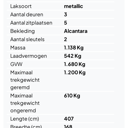
Laksoort
metallic
Aantal deuren
3
Aantal zitplaatsen
5
Bekleding
Alcantara
Aantal sleutels
2
Massa
1.138 Kg
Laadvermogen
542 Kg
GVW
1.680 Kg
Maximaal
1.200 Kg
trekgewicht
geremd
Maximaal
610 Kg
trekgewicht
ongeremd
Lengte (cm)
407
Breedte (cm)
168