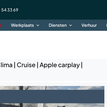
 54 33 69
s
Werkplaats
Diensten
Verhuur
ima | Cruise | Apple carplay |