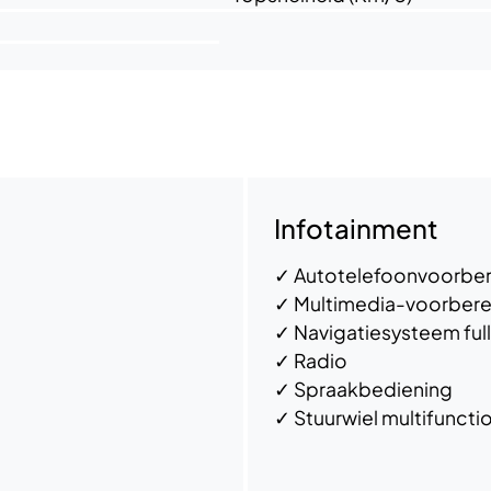
Infotainment
✓
Autotelefoonvoorber
✓
Multimedia-voorbere
✓
Navigatiesysteem ful
✓
Radio
✓
Spraakbediening
✓
Stuurwiel multifuncti