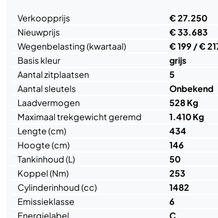
Verkoopprijs
€ 27.250
Nieuwprijs
€ 33.683
Wegenbelasting (kwartaal)
€ 199 / € 21
Basis kleur
grijs
Aantal zitplaatsen
5
Aantal sleutels
Onbekend
Laadvermogen
528 Kg
Maximaal trekgewicht geremd
1.410 Kg
Lengte (cm)
434
Hoogte (cm)
146
Tankinhoud (L)
50
Koppel (Nm)
253
Cylinderinhoud (cc)
1482
Emissieklasse
6
Energielabel
C