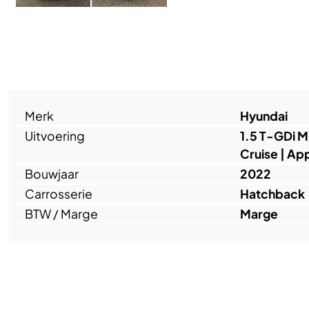
Voertuig
Merk
Hyundai
Uitvoering
1.5 T-GDi M
Cruise | Ap
Bouwjaar
2022
Carrosserie
Hatchback
BTW / Marge
Marge
Specificaties