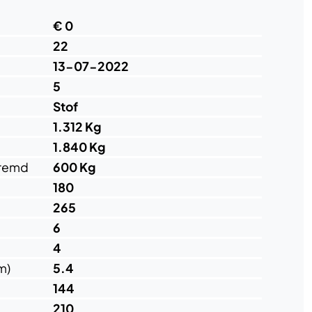
€ 0
22
13-07-2022
5
Stof
1.312 Kg
1.840 Kg
eremd
600 Kg
180
265
6
4
m)
5.4
144
210