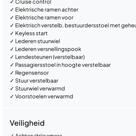
✓
Cruise control
✓
Elektrische ramen achter
✓
Elektrische ramen voor
✓
Elektrisch verstelb. bestuurdersstoel met geh
✓
Keyless start
✓
Lederen stuurwiel
✓
Lederen versnellingspook
✓
Lendesteunen (verstelbaar)
✓
Passagiersstoel in hoogte verstelbaar
✓
Regensensor
✓
Stuur verstelbaar
✓
Stuurwiel verwarmd
✓
Voorstoelen verwarmd
Veiligheid
✓
Achteruitrijcamera