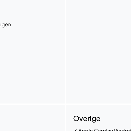
eugen
Overige
✓
Apple Carplay/Andro