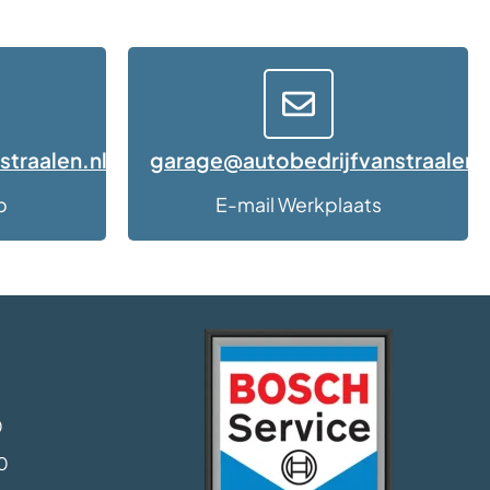
straalen.nl
garage@autobedrijfvanstraalen.
p
E-mail Werkplaats
0
0