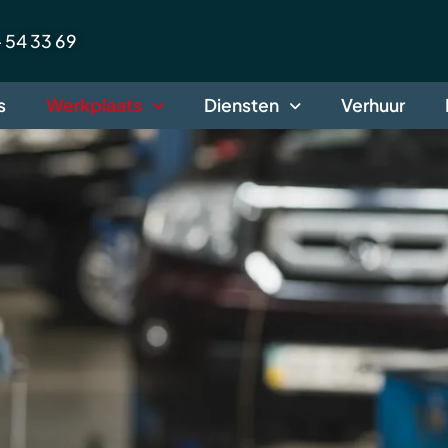
 54 33 69
s
Werkplaats
Diensten
Verhuur