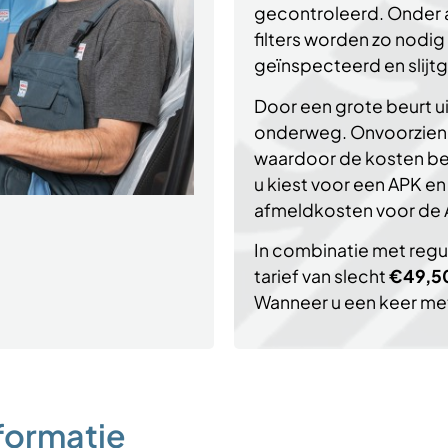
gecontroleerd. Onder a
filters worden zo nodi
geïnspecteerd en slij
Door een grote beurt ui
onderweg. Onvoorzien
waardoor de kosten bep
u kiest voor een APK e
afmeldkosten voor de 
In combinatie met regu
tarief van slecht
€49,5
Wanneer u een keer met
formatie