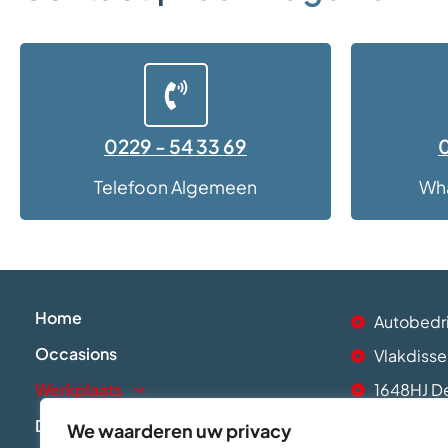
0229 - 54 33 69
0
Telefoon Algemeen
Wh
Home
Autobedri
Occasions
Vlakdisse
Werkplaats
1648HJ D
info@auto
Diensten
We waarderen uw privacy